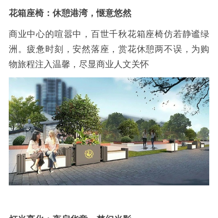
花箱座椅：休憩港湾，惬意悠然
商业中心的喧嚣中，百世千秋花箱座椅仿若静谧绿
洲。疲惫时刻，安然落座，赏花休憩两不误，为购
物旅程注入温馨，尽显商业人文关怀