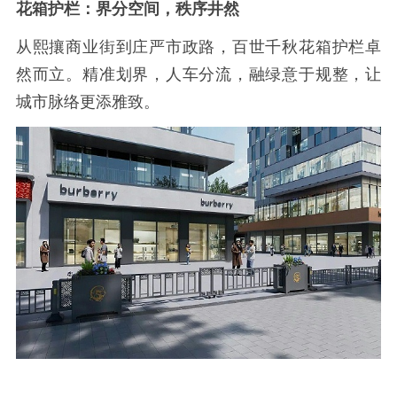
花箱护栏：界分空间，秩序井然
从熙攘商业街到庄严市政路，百世千秋花箱护栏卓
然而立。精准划界，人车分流，融绿意于规整，让
城市脉络更添雅致。